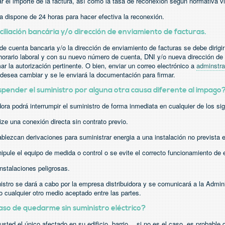
r el importe de la factura, así como la tasa de reconexión segun normativa v
a dispone de 24 horas para hacer efectiva la reconexión.
iliación bancária y/o dirección de enviamiento de facturas.
e cuenta bancaria y/o la dirección de enviamiento de facturas se debe dirigir 
horario laboral y con su nuevo número de cuenta, DNI y/o nueva dirección de
rmar la autorización pertinente. O bien, enviar un correo electrónico a
adminstr
desea cambiar y se le enviará la documentación para firmar.
ender el suministro por alguna otra causa diferente al impago
dora podrá interrumpir el suministro de forma inmediata en cualquier de los si
ize una conexión directa sin contrato previo.
blezcan derivaciones para suministrar energia a una instalación no prevista e
pule el equipo de medida o control o se evite el correcto funcionamiento de 
instalaciones peligrosas.
nistro se dará a cabo por la empresa distribuidora y se comunicará a la Admin
o cualquier otro medio aceptado entre las partes.
so de quedarme sin suministro eléctrico?
sted el único afectado en su edificio, barrio… si no es el caso, es probable 