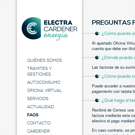
PREGUNTAS 
¿Cómo puedo acc
Al apartado Oficina Virt
cuenta que debe ser titul
Electra Energia
¿Dónde puedo c
QUIÉNES SOMOS
Las facturas de su sumin
TRÁMITES Y
GESTIONES
¿Cómo puedo con
AUTOCONSUMO
Puede acceder a nuestra O
OFICINA VIRTUAL
pagamiento con tarjeta b
SERVICIOS
¿Qué hago si te
ACTUALIDAD
Recibirá de Correos una 
FAQS
factura mediante esta ca
efectivo el pago mediante
CONTACTO
En caso contrario, se pr
CARDENER