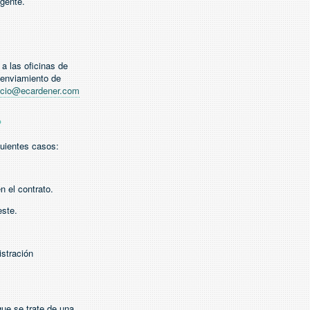
igente.
a las oficinas de
 enviamiento de
acio@ecardener.com
?
guientes casos:
n el contrato.
este.
istración
que se trate de una