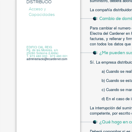
suministro, deberá abona
DISTRIBUCIÓ
Acceso y
La compañía distribuidor
Capacidades
Cambio de domic
Para cambiar el numero d
Electra del Cardener en 
facturas, y rellenar y fi
con todos los datos que 
EDIFICI CAL REIG
Pg. de les Moreres, s/n
¿Me pueden susp
25280 Solsona (Lleida)
T. 973 480 000 · 973 480 001
administracio@ecardener.com
Sí. La empresa distribui
a) Cuando se real
b) Cuando se esta
c) Cuando se mani
d) En el caso de 
La interrupción del sumi
competente, por escrito 
¿Qué hago en ca
Deberá comprobar si es u