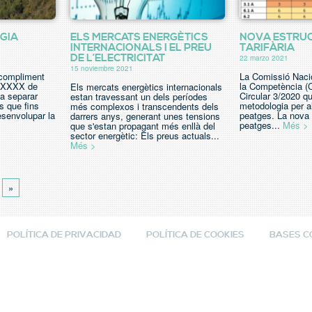
GIA
ELS MERCATS ENERGÈTICS
NOVA ESTRU
INTERNACIONALS I EL PREU
TARIFÀRIA
DE L’ELECTRICITAT
22 marzo 2021
15 noviembre 2021
l compliment
La Comissió Naci
...XXXX de
la Competència (
Els mercats energètics internacionals
 a separar
Circular 3/2020 q
estan travessant un dels períodes
ts que fins
metodologia per al
més complexos i transcendents dels
esenvolupar la
peatges. La nova 
darrers anys, generant unes tensions
peatges...
Més >
que s'estan propagant més enllà del
sector energètic: Els preus actuals...
Més >
»
POLÍTICA DE PRIVACIDAD
POLÍTICA DE COOKIES
BASES 