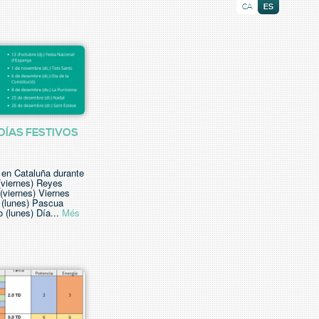
CA
ES
DÍAS FESTIVOS
 en Cataluña durante
(viernes) Reyes
 (viernes) Viernes
l (lunes) Pascua
o (lunes) Día...
Més