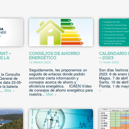
ANT –
CONSEJOS DE AHORRO
CALENDARIO 
E LA
ENERGÉTICO
– 2023
12 febrero 2023
17 enero 2023
Seguidamente, les proponemos un
Son días festivos
seguido de enlaces donde podrán
2023: 6 de enero 
e la Consulta
encontrar cierta información y
Magos. 7 de abril
 General de
consejos acerca de ahorro y
Santo. 10 de abri
e data 23-05-
eficiéncia energética. ICAEN Vídeo
Florida. 1 de may
 la bateria
de consejos de ahorro energético para
>
...
Més >
nuestra...
Més >