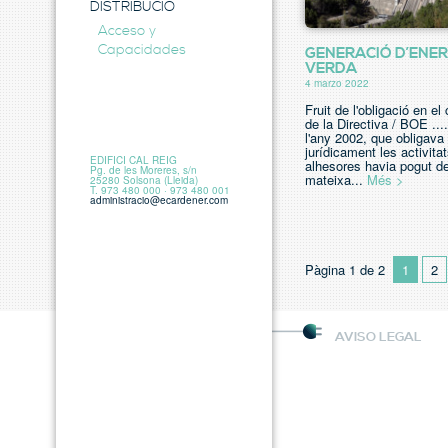
DISTRIBUCIÓ
Acceso y
Capacidades
GENERACIÓ D’ENER
VERDA
4 marzo 2022
Fruit de l'obligació en e
de la Directiva / BOE .
l'any 2002, que obligava
jurídicament les activita
EDIFICI CAL REIG
alhesores havia pogut d
Pg. de les Moreres, s/n
mateixa...
Més >
25280 Solsona (Lleida)
T. 973 480 000 · 973 480 001
administracio@ecardener.com
Pàgina 1 de 2
1
2
AVISO LEGAL