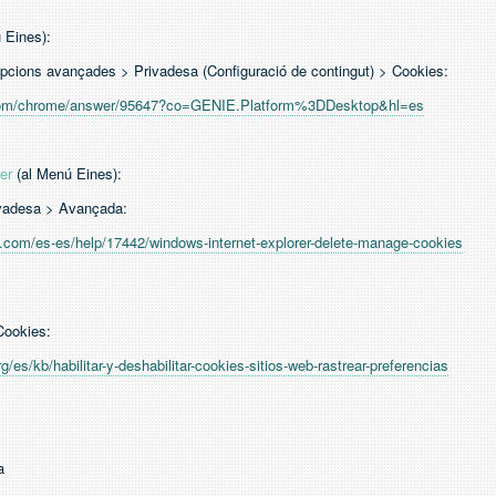
 Eines):
opcions avançades > Privadesa (Configuració de contingut) > Cookies:
e.com/chrome/answer/95647?co=GENIE.Platform%3DDesktop&hl=es
er
(al Menú Eines):
ivadesa > Avançada:
ft.com/es-es/help/17442/windows-internet-explorer-delete-manage-cookies
Cookies:
rg/es/kb/habilitar-y-deshabilitar-cookies-sitios-web-rastrear-preferencias
a