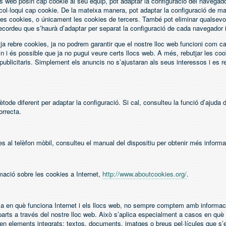
ocs web posin cap cookie al seu equip, pot adaptar la configuració del navega
s col·loqui cap cookie. De la mateixa manera, pot adaptar la configuració de m
les cookies, o únicament les cookies de tercers. També pot eliminar qualsevo
Recordeu que s’haurà d’adaptar per separat la configuració de cada navegador i 
ja rebre cookies, ja no podrem garantir que el nostre lloc web funcioni com c
in i és possible que ja no pugui veure certs llocs web. A més, rebutjar les coo
publicitaris. Simplement els anuncis no s’ajustaran als seus interessos i es 
ode diferent per adaptar la configuració. Si cal, consulteu la funció d’ajuda 
orrecta.
s al telèfon mòbil, consulteu el manual del dispositiu per obtenir més informa
mació sobre les cookies a Internet,
http://www.aboutcookies.org/
.
ma en què funciona Internet i els llocs web, no sempre comptem amb informac
parts a través del nostre lloc web. Això s’aplica especialment a casos en què
en elements integrats: textos, documents, imatges o breus pel·lícules que