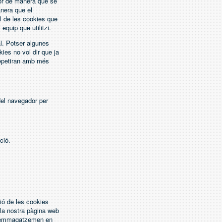
dor de manera que se
anera que el
l de les cookies que
equip que utilitzi.
al. Potser algunes
kies no vol dir que ja
repetiran amb més
del navegador per
ció.
ió de les cookies
 la nostra pàgina web
 s’emmagatzemen en