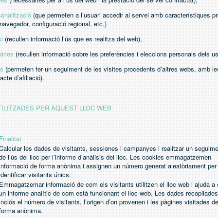
onalització
(que permeten a l’usuari accedir al servei amb característiques p
 navegador, configuració regional, etc.)
si
(recullen informació l’ús que es realitza del web),
àries
(recullen informació sobre les preferències i eleccions personals dels us
ts
(permeten fer un seguiment de les visites procedents d’altres webs, amb le
cte d’afiliació).
TILITZADES PER AQUEST LLOC WEB
Finalitat
Calcular les dades de visitants, sessiones i campanyes i realitzar un seguim
de l’ús del lloc per l’informe d’anàlisis del lloc. Les cookies emmagatzemen
informació de forma anònima i assignen un número generat aleatòriament per
identificar visitants únics.
Emmagatzemar informació de com els visitants utilitzen el lloc web i ajuda a 
un informe analític de com està funcionant el lloc web. Les dades recopilades
inclós el número de visitants, l’origen d’on provenen i les pàgines visitades d
forma anònima.