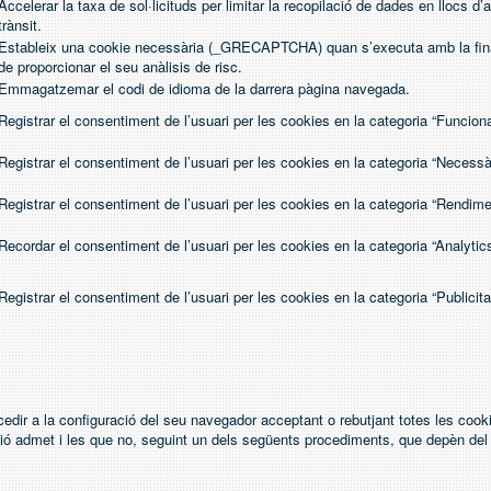
Accelerar la taxa de sol·licituds per limitar la recopilació de dades en llocs d’a
trànsit.
Estableix una cookie necessària (_GRECAPTCHA) quan s’executa amb la fina
de proporcionar el seu anàlisis de risc.
Emmagatzemar el codi de idioma de la darrera pàgina navegada.
Registrar el consentiment de l’usuari per les cookies en la categoria “Funciona
Registrar el consentiment de l’usuari per les cookies en la categoria “Necessà
Registrar el consentiment de l’usuari per les cookies en la categoria “Rendime
Recordar el consentiment de l’usuari per les cookies en la categoria “Analytics
Registrar el consentiment de l’usuari per les cookies en la categoria “Publicita
dir a la configuració del seu navegador acceptant o rebutjant totes les cook
ació admet i les que no, seguint un dels següents procediments, que depèn de