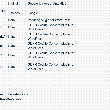
lt
1 minut
Google Universal Analytics
litat
6 mesos
Google
1 any
Polylang plugin for WordPress
GDPR Cookie Consent plugin for
l”.
1 any
WordPress
GDPR Cookie Consent plugin for
ria”.
1 any
WordPress
GDPR Cookie Consent plugin for
nt”.
1 any
WordPress
GDPR Cookie Consent plugin for
”.
1 any
WordPress
GDPR Cookie Consent plugin for
t”.
1 any
WordPress
ies, o bé seleccionar
l navegador que