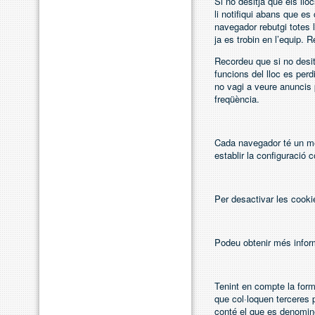
Si no desitja que els ll
li notifiqui abans que e
navegador rebutgi totes 
ja es trobin en l’equip. 
Recordeu que si no desit
funcions del lloc es perd
no vagi a veure anuncis 
freqüència.
Cada navegador té un mèt
establir la configuració c
Per desactivar les cookie
Podeu obtenir més infor
Tenint en compte la for
que col·loquen terceres 
conté el que es denomin