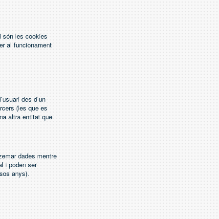
i són les cookies
 per al funcionament
l’usuari des d’un
ercers (les que es
na altra entitat que
tzemar dades mentre
l i poden ser
rsos anys).