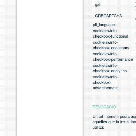
_gat
_GRECAPTCHA
pll_language
cookielawinfo-
checkbox-functional
cookielawinfo-
checkbox-necessary
cookielawinfo-
checkbox-performance
cookielawinfo-
checkbox-analytics
cookielawinfo-
checkbox-
advertisement
REVOCACIÓ
En tot moment podrà acce
aquelles que la instal·l
utilitzi: