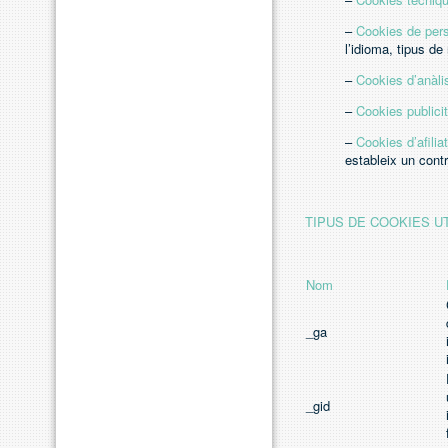
–
Cookies
de pers
l’idioma, tipus de
–
Cookies
d’anàli
–
Cookies publicit
–
Cookies d’afilia
estableix un contra
TIPUS DE COOKIES U
Nom
_ga
_gid