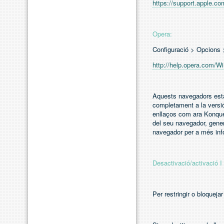
https://support.apple.
Opera:
Configuració > Opcions
http://help.opera.com/W
Aquests navegadors esta
completament a la versió
enllaços com ara Konquer
del seu navegador, gener
navegador per a més inf
Desactivació/activació I
Per restringir o bloqueja