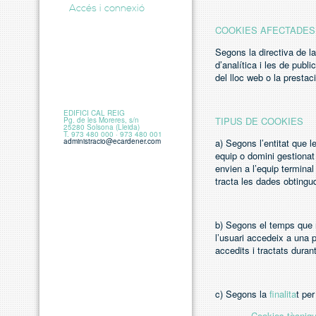
Accés i connexió
COOKIES
AFECTADES
Segons la directiva de l
d’analítica i les de publ
del lloc web o la presta
EDIFICI CAL REIG
TIPUS DE COOKIES
Pg. de les Moreres, s/n
25280 Solsona (Lleida)
T. 973 480 000 · 973 480 001
administracio@ecardener.com
a) Segons l’entitat que l
equip o domini gestionat p
envien a l’equip terminal
tracta les dades obtingu
b) Segons el temps que 
l’usuari accedeix a una 
accedits i tractats duran
c) Segons la
finalita
t per
–
Cookies tècniq