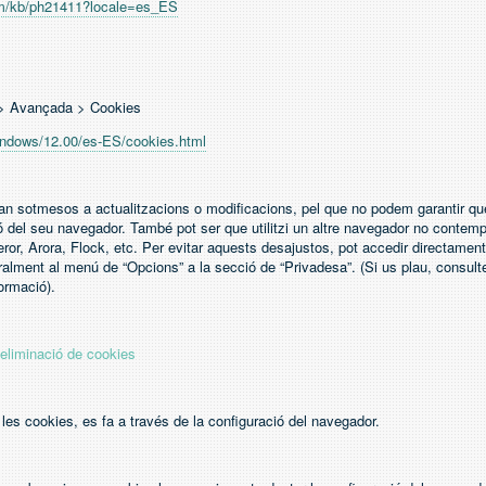
com/kb/ph21411?locale=es_ES
 > Avançada > Cookies
indows/12.00/es-ES/cookies.html
n sotmesos a actualitzacions o modificacions, pel que no podem garantir que
 del seu navegador. També pot ser que utilitzi un altre navegador no contem
or, Arora, Flock, etc. Per evitar aquests desajustos, pot accedir directamen
alment al menú de “Opcions” a la secció de “Privadesa”. (Si us plau, consulte
ormació).
 eliminació de cookies
r les cookies, es fa a través de la configuració del navegador.