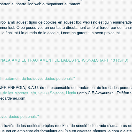
ostren al nostre lloc web o mitjançant el mateix.
trobi amb aquest tipus de cookies en aquest lloc web i no estiguin enumerades e
omuniqui. O bé poseu-vos en contacte directament amb el tercer per demanar-
la finalitat i la durada de la cookie, i com ha garantit la seva privacitat.
NADA AMB EL TRACTAMENT DE DADES PERSONALS (ART. 13 RGPD)
el tractament de les seves dades personals?
ENERGIA, S.A.U. és el responsable del tractament de les dades persona
. de les Moreres, s/n, 25280 Solsona, Lleida
i amb CIF A25466939, Telèfon 9
@ecardener.com.
 seves dades personals?
a través de les cookies pròpies (cookies de sessió i d’entrada d’usuari) es sol
l’usuari en emplenar els formularis en línia en diverses pàgines, o com a ciste