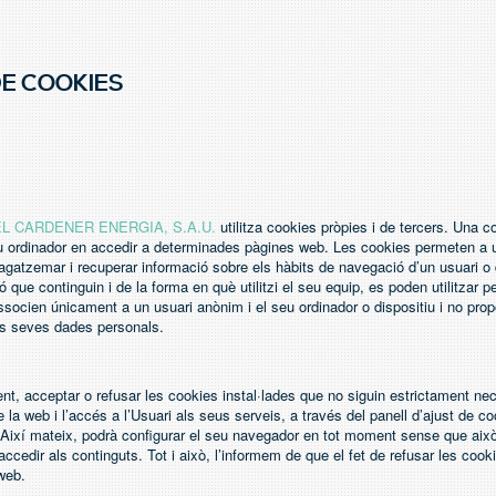
DE COOKIES
L CARDENER ENERGIA, S.A.U.
utilitza cookies pròpies i de tercers. Una c
u ordinador en accedir a determinades pàgines web. Les cookies permeten a 
gatzemar i recuperar informació sobre els hàbits de navegació d’un usuari o d
 que continguin i de la forma en què utilitzi el seu equip, es poden utilitzar p
associen únicament a un usuari anònim i el seu ordinador o dispositiu i no pro
es seves dades personals.
ent, acceptar o refusar les cookies instal·lades que no siguin estrictament ne
la web i l’accés a l’Usuari als seus serveis, a través del panell d’ajust de c
 Així mateix, podrà configurar el seu navegador en tot moment sense que això 
’accedir als continguts. Tot i això, l’informem de que el fet de refusar les cook
web.