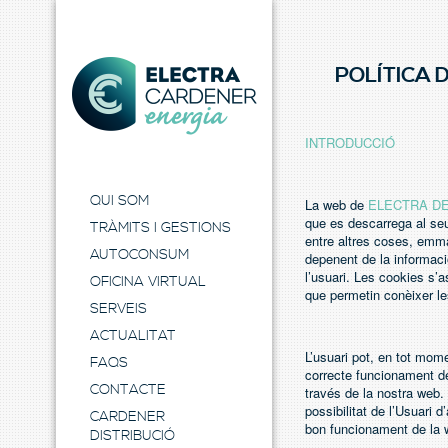
POLÍTICA 
INTRODUCCIÓ
Electra Energia
QUI SOM
La web de
ELECTRA DE
que es descarrega al se
TRÀMITS I GESTIONS
entre altres coses, emma
AUTOCONSUM
depenent de la informació
l’usuari. Les cookies s’
OFICINA VIRTUAL
que permetin conèixer l
SERVEIS
ACTUALITAT
L’usuari pot, en tot mom
FAQS
correcte funcionament de 
CONTACTE
través de la nostra web.
possibilitat de l’Usuari d
CARDENER
bon funcionament de la 
DISTRIBUCIÓ