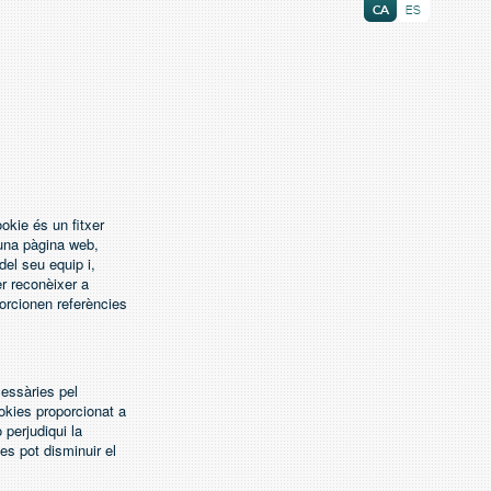
CA
ES
ookie és un fitxer
una pàgina web,
el seu equip i,
er reconèixer a
porcionen referències
cessàries pel
ookies proporcionat a
perjudiqui la
ies pot disminuir el