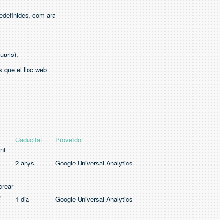
redefinides, com ara
uaris),
s que el lloc web
Caducitat
Proveïdor
ent
2 anys
Google Universal Analytics
crear
,
1 dia
Google Universal Analytics
e