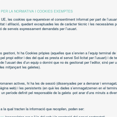
 PER LA NORMATIVA I COOKIES EXEMPTES
a UE, les cookies que requereixen el consentiment informat per part de l’usuar
icitat i afiliació, quedant exceptuades les de caràcter tècnic i les necessàries
ció de serveis expressament demandats per l’usuari.
es gestioni, hi ha Cookies pròpies (aquelles que s’envien a l’equip terminal de 
el propi editor i des del qual es presta el servei Sol·licitat per l’usuari) i de t
 de l’usuari des d’un equip o domini que no és gestionat per l’editor, sinó per u
des mitjançant les galetes).
romanen actives, hi ha les de sessió (dissenyades per a demanar i emmaga
pàgina web) i les persistents (en què les dades s’emmagatzemen en el termina
t un període definit pel responsable de la galeta -pot anar d’uns minuts a dive
 a la qual tracten la informació que recopilen, poden ser:
ues
(necessàries per a l’ús del web i la prestació del servei contractat),