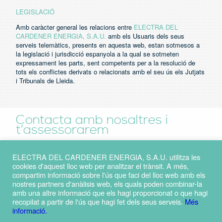
LEGISLACIÓ
Amb caràcter general les relacions entre
ELECTRA DEL
CARDENER ENERGIA, S.A.U.
amb els Usuaris dels seus
serveis telemàtics, presents en aquesta web, estan sotmesos a
la legislació i jurisdicció espanyola a la qual se sotmeten
expressament les parts, sent competents per a la resolució de
tots els conflictes derivats o relacionats amb el seu ús els Jutjats
i Tribunals de Lleida.
Contacta amb nosaltres i
t’assessorarem
ELECTRA DEL CARDENER ENERGIA, S.A.U. utilitza les
cookies d'aquest lloc web per analitzar el trànsit. A més,
compartim informació sobre l'ús que faci del lloc web amb els
POLÍTICA DE PRIVACITAT
nostres partners d'anàlisis web, els quals poden combinar-la
AVÍS LEGAL
amb una altre informació que els hagi proporcionat o que hagi
recopilat a partir de l'ús que hagi fet dels seus serveis.
Més
POLÍTICA DE COOKIES
informació.
BASES CONCURS