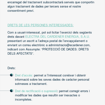
encarregat del tractament subcontractarà serveis que comportin
algun tractament de dades per tercers sense el nostre
consentiment previ.
DRETS DE LES PERSONES INTERESSADES:
Com a usuari-interessat, pot sol·licitar l’exercici dels següents
drets davant
ELECTRA DEL CARDENER ENERGIA, S.A.U.
presentant un escrit a l’adreça postal de l’encapçalament o
enviant un correu electrònic a administracio@ecardener.com,
indicant com Assumpte: “PROTECCIÓ DE DADES: DRETS
DELS AFECTATS”.
Drets:
Dret d’accés:
permet a l’interessat conèixer i obtenir
informació sobre les seves dades de caràcter personal
sotmeses a tractament.
Dret de rectificació o supressió
: permet corregir errors i
modificar les dades que resultin ser inexactes o
incompletes.