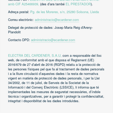
amb CIF A25466939,
(des d’ara també
EL PRESTADOR
).
Adreça postal:
Pg. de les Moreres, s/n, 25280 Solsona, Lleida
Correu electrònic:
administracio@ecardener.com
Delegat de protecció de dades: Josep Maria Reig d’Areny-
Plandolit
Contacto DPD:
administracio@ecardener.com
ELECTRA DEL CARDENER, S.A.U
,
com a responsable del lloc
web, de conformitat amb el que disposa el Reglament (UE)
2016/679 de 27 d’abril de 2016 (RGPD) relatiu a la protecció de
les persones físiques pel que fa al tractament de dades personals
i a la lliure circulació d’aquestes dades i la resta de normativa
vigent en matèria de protecció de dades personals, i per la Llei
34/2002, de 11 de juliol, de Serveis de la Societat de la
Informació i del Comerç Electrònic (LSSICE), li informa que té
implementades les mesures de seguretat necessàries, d’índole
tècnica i organitzatives, per a garantir i protegir la confidencialitat,
integritat i disponibilitat de les dades introduïdes.