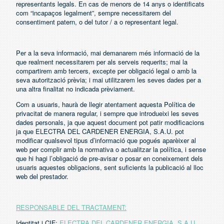
representants legals. En cas de menors de 14 anys o identificats
Accés i connexió
com “incapaços legalment”, sempre necessitarem del
consentiment patern, o del tutor / a o representant legal.
Per a la seva informació, mai demanarem més informació de la
que realment necessitarem per als serveis requerits; mai la
compartirem amb tercers, excepte per obligació legal o amb la
seva autorització prèvia; i mai utilitzarem les seves dades per a
una altra finalitat no indicada prèviament.
Com a usuaris, haurà de llegir atentament aquesta Política de
privacitat de manera regular, i sempre que introdueixi les seves
dades personals, ja que aquest document pot patir modificacions
ja que ELECTRA DEL CARDENER ENERGIA, S.A.U. pot
modificar qualsevol tipus d’informació que pogués aparèixer al
web per complir amb la normativa o actualitzar la política, i sense
que hi hagi l’obligació de pre-avisar o posar en coneixement dels
usuaris aquestes obligacions, sent suficients la publicació al lloc
web del prestador.
RESPONSABLE DEL TRACTAMENT:
Identitat i CIF:
ELECTRA DEL CARDENER ENERGIA, S.A.U.