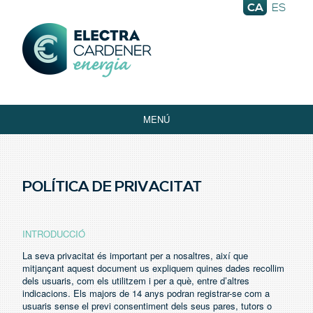
CA
ES
Electra Energia
QUI SOM
MENÚ
TRÀMITS I GESTIONS
AUTOCONSUM
POLÍTICA DE PRIVACITAT
OFICINA VIRTUAL
SERVEIS
ACTUALITAT
INTRODUCCIÓ
La seva privacitat és important per a nosaltres, així que
FAQS
mitjançant aquest document us expliquem quines dades recollim
CONTACTE
dels usuaris, com els utilitzem i per a què, entre d’altres
indicacions. Els majors de 14 anys podran registrar-se com a
CARDENER DISTRIBUCIÓ
usuaris sense el previ consentiment dels seus pares, tutors o