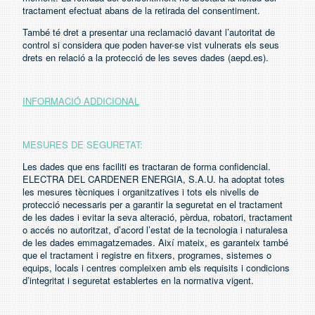
tractament efectuat abans de la retirada del consentiment.
També té dret a presentar una reclamació davant l’autoritat de
control si considera que poden haver-se vist vulnerats els seus
drets en relació a la protecció de les seves dades (aepd.es).
INFORMACIÓ ADDICIONAL
MESURES DE SEGURETAT:
Les dades que ens faciliti es tractaran de forma confidencial.
ELECTRA DEL CARDENER ENERGIA, S.A.U. ha adoptat totes
les mesures tècniques i organitzatives i tots els nivells de
protecció necessaris per a garantir la seguretat en el tractament
de les dades i evitar la seva alteració, pèrdua, robatori, tractament
o accés no autoritzat, d’acord l’estat de la tecnologia i naturalesa
de les dades emmagatzemades. Així mateix, es garanteix també
que el tractament i registre en fitxers, programes, sistemes o
equips, locals i centres compleixen amb els requisits i condicions
d’integritat i seguretat establertes en la normativa vigent.