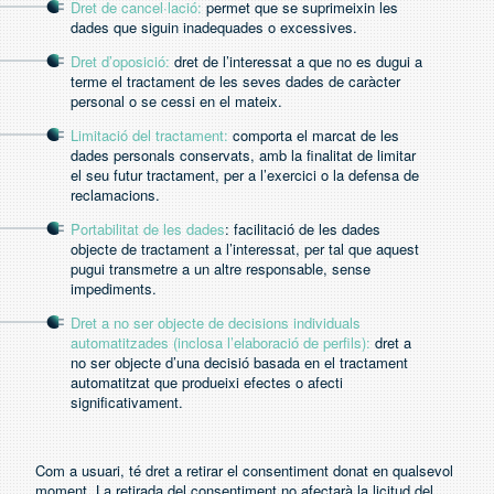
Dret de cancel·lació:
permet que se suprimeixin les
dades que siguin inadequades o excessives.
Dret d’oposició:
dret de l’interessat a que no es dugui a
terme el tractament de les seves dades de caràcter
personal o se cessi en el mateix.
Limitació del tractament:
comporta el marcat de les
dades personals conservats, amb la finalitat de limitar
el seu futur tractament, per a l’exercici o la defensa de
reclamacions.
Portabilitat de les dades
: facilitació de les dades
objecte de tractament a l’interessat, per tal que aquest
pugui transmetre a un altre responsable, sense
impediments.
Dret a no ser objecte de decisions individuals
automatitzades (inclosa l’elaboració de perfils):
dret a
no ser objecte d’una decisió basada en el tractament
automatitzat que produeixi efectes o afecti
significativament.
Com a usuari, té dret a retirar el consentiment donat en qualsevol
moment. La retirada del consentiment no afectarà la licitud del