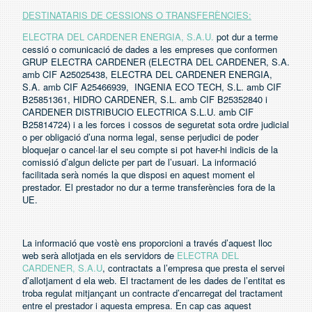
DESTINATARIS DE CESSIONS O TRANSFERÈNCIES:
ELECTRA DEL CARDENER ENERGIA, S.A.U.
pot dur a terme
cessió o comunicació de dades a les empreses que conformen
GRUP ELECTRA CARDENER (ELECTRA DEL CARDENER, S.A.
amb CIF A25025438, ELECTRA DEL CARDENER ENERGIA,
S.A. amb CIF A25466939, INGENIA ECO TECH, S.L. amb CIF
B25851361, HIDRO CARDENER, S.L. amb CIF B25352840 i
CARDENER DISTRIBUCIO ELECTRICA S.L.U. amb CIF
B25814724) i a les forces i cossos de seguretat sota ordre judicial
o per obligació d’una norma legal, sense perjudici de poder
bloquejar o cancel·lar el seu compte si pot haver-hi indicis de la
comissió d’algun delicte per part de l’usuari. La informació
facilitada serà només la que disposi en aquest moment el
prestador. El prestador no dur a terme transferències fora de la
UE.
La informació que vostè ens proporcioni a través d’aquest lloc
web serà allotjada en els servidors de
ELECTRA DEL
CARDENER, S.A.U
, contractats a l’empresa que presta el servei
d’allotjament d ela web. El tractament de les dades de l’entitat es
troba regulat mitjançant un contracte d’encarregat del tractament
entre el prestador i aquesta empresa. En cap cas aquest