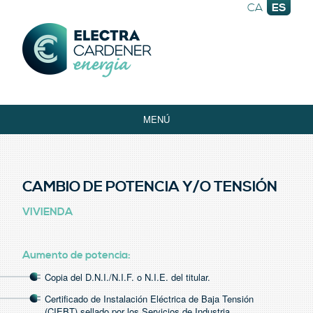
CA
ES
Electra Energia
QUIÉNES SOMOS
MENÚ
TRÁMITES Y GESTIONES
AUTOCONSUMO
CAMBIO DE POTENCIA Y/O TENSIÓN
OFICINA VIRTUAL
SERVICIOS
VIVIENDA
ACTUALIDAD
Aumento de potencia:
FAQS
Copia del D.N.I./N.I.F. o N.I.E. del titular.
CONTACTO
Certificado de Instalación Eléctrica de Baja Tensión
CARDENER DISTRIBUCIÓ
(CIEBT) sellado por los Servicios de Industria.